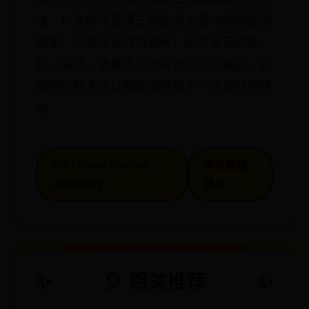
法，以及樱花面膜三部曲的主要功效和使用
效果，大家可以作为参考，结合自己的年
龄，肤质，皮肤需求选择合适的护肤品，正
确的护肤才可以帮助皮肤处于一些良好的状
态。
⬅️ Chinese-English
浏览器推
dictionary
荐 ➡️
🎈 相关推荐