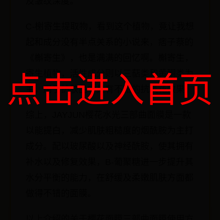
及皱纹深度。
C-榭寄生提取物，看到这个植物，竟让我想
起和成分没有半点关系的小说来，痞子蔡的
《槲寄生》，也是满满的回忆啊。槲寄生，
寄生植物，活性成分则以三萜类和黄酮类为
点击进入首页
主，用于护肤品中具有不错的抗氧花效果。
综上，JAYJUN樱花水光三部曲面膜是一款
以能提白，减少肌肤粗糙度的烟酰胺为主打
成分。配以玻尿酸以及神经酰胺，使其拥有
补水以及修复效果，B-葡聚糖进一步提升其
水分平衡的能力，在舒缓及柔嫩肌肤方面都
做得不错的面膜。
以上介绍的关于樱花面膜三部曲面膜使用方