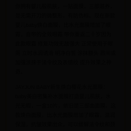
你拥有婴儿般肌肤，一贴面膜，三部滋养，
是无需开刀的微整形，有防伪标。现在新款
婴儿baby焕白面膜，比水光面膜增加了眼
霜，自带的全效眼霜 带你重返二十岁因为
此款眼霜 修复功效无敌强大 正常使用于眼
周 立时水润诱滑 明净白皙 涂抹额头 眉间或
加强涂抹于法令纹及表情纹 提升效果之神
奇。
JAYJUN BABY新生焕白樱花水光面膜：
baby美白密集补水面膜打造婴儿肌肤，水
光无暇，一盒10片，依旧是三部曲面膜。这
款焕白面膜，比水光面膜增加了眼霜，滋润
保湿，抗皱效果出众，可以缓解法令纹和颈