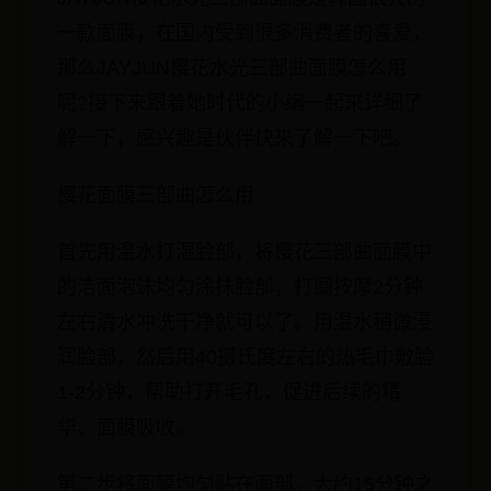
一款面膜，在国内受到很多消费者的喜爱，
那么JAYJUN樱花水光三部曲面膜怎么用
呢?接下来跟着她时代的小编一起来详细了
解一下，感兴趣是伙伴快来了解一下吧。
樱花面膜三部曲怎么用
首先用温水打湿脸部，将樱花三部曲面膜中
的洁面泡沫均匀涂抹脸部，打圈按摩2分钟
左右清水冲洗干净就可以了。用温水稍微浸
润脸部，然后用40摄氏度左右的热毛巾敷脸
1-2分钟，帮助打开毛孔，促进后续的精
华、面膜吸收。
第二步将面膜均匀贴在面部，大约15分钟之