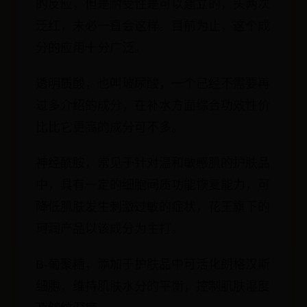
的反应，但是耐受性是可以建立的，头两次
泛红，未必一直会这样。目前为止，这个成
分的应用十分广泛。
透明质酸，也叫玻尿酸，一个已经不需要再
过多介绍的成分，在补水方面综合功效性价
比比它更高的成分可不多。
神经酰胺，常见于针对温和敏感肌的护肤品
中，具有一定的细胞间质功能恢复能力，可
降低肌肤发生刺激过敏的症状，花王旗下的
珂润产品以该成分为主打。
B-葡聚糖，添加于护肤品中可活化朗格汉斯
细胞，维持肌肤水分的平衡，控制肌肤湿度