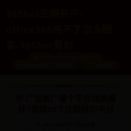
365bet正网开户-
office365用不了怎么回
事-365bet限制
🏠 首页
🎯 365bet正网开户
🎯 office365用不了怎么回事
🎯 365bet限制
🎊 广告推广哪个平台效果最
好?推荐10个比较好的平台
🏷️ office365用不了怎么回事