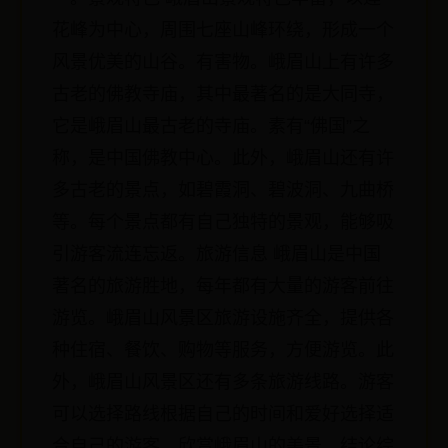
花峰为中心，周围七座山峰环绕，形成一个
风景优美的山谷。有害物。峨眉山上有许多
古老的佛教寺庙，其中最著名的是大同寺，
它是峨眉山最古老的寺庙。素有“佛国”之
称，是中国佛教中心。此外，峨眉山还有许
多古老的景点，如碧霞洞、碧波洞、九曲桥
等。每个景点都有自己独特的景观，能够吸
引游客流连忘返。旅游信息 峨眉山是中国
著名的旅游胜地，每年都有大量的游客前往
游览。峨眉山风景区旅游设施齐全，提供各
种住宿、餐饮、购物等服务​​，方便游览。此
外，峨眉山风景区还有多条旅游线路。游客
可以选择路线根据自己的时间和爱好选择适
合自己的游客，欣赏峨眉山的美景。结论综