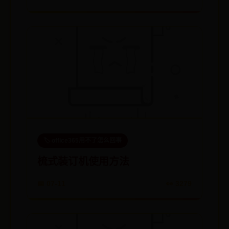
🏷️ office365用不了怎么回事
梳式装订机使用方法
📅 07-11
👀 3279