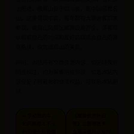
上所述，峨眉山位于四川省，是中国佛教名
山。这里景观丰富，每年都有大量游客前来
参观。峨眉山风景区旅游设施齐全。游客可
以根据自己的时间和爱好选择适合自己的游
览路线，欣赏峨眉山的美景。
声明：本站所有文章资源内容，如无特殊说
明或标注，均为采集网络资源。如若本站内
容侵犯了原著者的合法权益，可联系本站删
除。
⬅️ 手动挡的车，
《魔兽世界怀旧
如何操控才不卡
服》血藤哪里多
档和避免频繁熄
血藤采集地点推荐