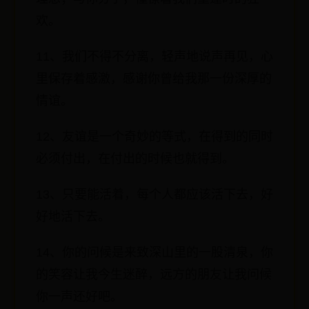
欢。
11、我们不得不分离，轻声地说声再见，心
里保存着感激，感谢你曾给我那一份深厚的
情谊。
12、友谊是一个奇妙的等式，在得到的同时
必须付出，在付出的时候也就得到。
13、只要能活着，每个人都应该活下去，好
好地活下去。
14、你的问候是来致深山里的一股清泉，你
的笑容让我今生迷醉，远方的朋友让我问候
你一声还好吧。