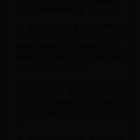
融，我珍惜生命中每一个与我有缘的朋友，
并衷心地祝愿我的朋友安康，幸福，快乐！
24、朋友是可以一起打着伞在雨中漫步；是
可以一起骑了车在路上飞驰；是可以沉溺于
美术馆、博物馆；是可以徘徊书店、书廊；
朋友是有悲伤一起哭，有欢乐一起笑，有好
书一起读，有好歌一起听……
25、友谊的主要效用之一就在于使人心中的
愤懑抑郁得以宣泄、弛放。对一个真正的朋
友，你可以传达你的忧愁、欢悦、恐惧、希
望、疑忌、谏诤，以及任何压在你身上的事
情。
26、不是眼泪就能挽回失去；不是所有人都