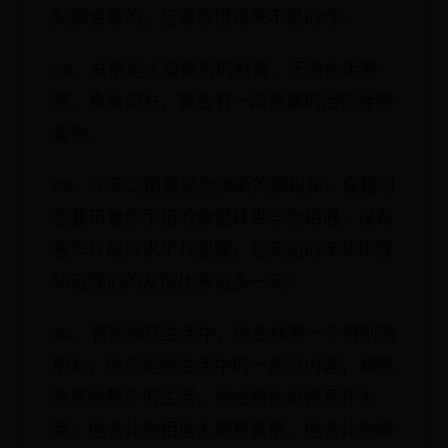
刻都会有的，应该珍惜得来不易的缘。
28、友情是人最保贵的财富，无论你走到
哪，身处何方，都会有一段温馨的回忆伴随
着你。
29、千年之前我是你弹断的那根弦，穿越时
空我带着你手指的余温转世与你相遇，没有
奢华片段只求平凡温暖，在流逝的年华中我
知道我们的友情比永远多一天！
30、有时候在生活中，你会找到一个特别的
朋友；他只是你生活中的一部分内容，却能
改变你整个的生活。他会把你逗得开怀大
笑；他会让你相信人间有真情。他会让你确