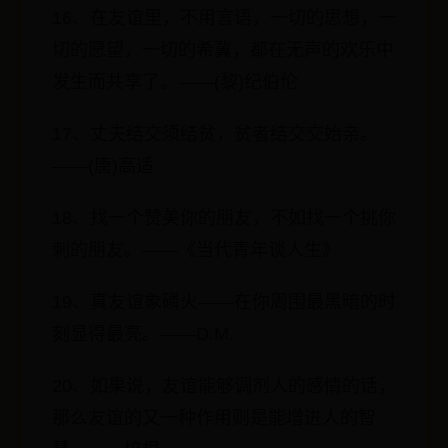
16、在友谊里，不用言语，一切的思想，一
切的愿望，一切的希冀，都在无声的欢乐中
发生而共享了。——(黎)纪伯伦
17、丈夫结交须结贫，贫者结交交始亲。
——(唐)高适
18、找一个赞美你的朋友，不如找一个挑你
刺的朋友。——《当代青年谈人生》
19、真友谊象磷火——在你周围最黑暗的时
刻显得最亮。——D.M.
20、如果说，友谊能够调剂人的感情的话，
那么友谊的又一种作用则是能增进人的智