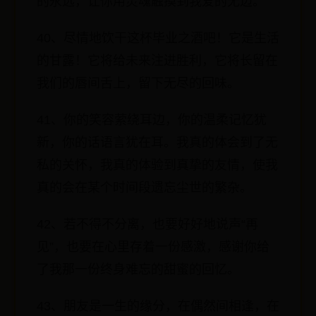
的永远，让你用灵魂触摸到我爱的无边。
40、尽情地饮干这杯毕业之酒吧！它是生活
的甘露！它将给未来注进胜利，它将长留在
我们的唇间舌上，留下无尽的回味。
41、你的笑容萦绕耳边，你的温柔记忆犹
新，你的话语言犹在耳。我真的体会到了无
私的关怀，我真的体验到真挚的友情，使我
真的会在某个时间段遗忘尘世的繁杂。
42、若不得不分离，也要好好地说声“再
见”，也要在心里存着一份感激，感谢你给
了我那一份终身难忘的甜蜜的回忆。
43、朋友是一生的缘分，在偶然间相逢，在