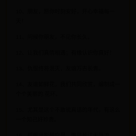
10、朋友，愿你时刻安好，开心幸福每一
天！
11、问候你朋友，不见你长久。
12、让我们真情相遇；有缘认识你真好！
13、仇恨终将泯灭，友谊万古长青。
14、友谊如鲜花，我们共同欣赏，编制成一
个个美丽的.花环。
15、尤其是这个不敢说真话的年代，有这么
一个知己好珍贵。
16、孤帆远影碧空尽，惟见长江天际流。