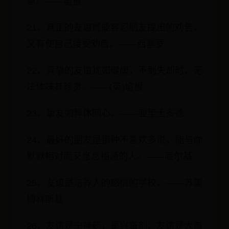
慧。——培根
21、真正的友谊既能容忍朋友提出的劝告，
又有使自己接受劝告。——西塞罗
22、真挚的友谊犹如健康，不到失却时，无
法体味其珍贵。——(英)培根
23、挚友如异体同心。——亚里士多德
24、最好的朋友是那种不喜欢多说，能与你
默默相对而又息息相通的人。——高尔基
25、友谊是培养人的感情的学校。——苏霍
姆林斯基
26、友谊是宁神药，是兴奋剂；友谊是大海