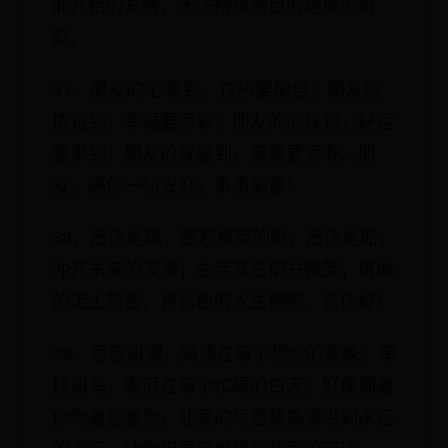
而开始的友情，无法持续到目的达成的时
刻。
37、朋友的'心意到，快乐要加倍；朋友的
情谊到，幸福要添彩；朋友的问候到，好运
要来到；朋友的祝福到，健康要添寿。朋
友，愿你一切安好，事事如意！
38、愿你是风，鼓起希望的帆；愿你是船，
冲开未来的波澜；生活就在前方微笑，勇敢
的走上前去，将彩色的人生拥抱。祝你好！
39、思念如潮，汹涌在每个想你的夜晚；牵
挂如海，澎湃在每个忙碌的白天；好像拥着
你吻着抱着你，让爱的气息静静滑沿到永远