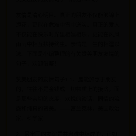
友情是清心明目。真正的朋友不仅能够锦上
添花，更能在危难中雪中送炭。真正的爱人
不仅能在快乐时光里相娱相乐，更能在风风
雨雨中相互扶持终生。亲情是一生的相濡以
沫。下面是小编整理的有关赞美朋友友情的
句子，欢迎借鉴！
赞美朋友的友情句子1 1、最能施惠于朋友
的，往往不是金钱或一切物质上的接济，而
是那些亲切的态度，欢悦的谈话，同情的流
露和纯真的赞美。——富兰克林，美国政治
家、科学家
2、最牢固的友谊是共患难中结成的，正如