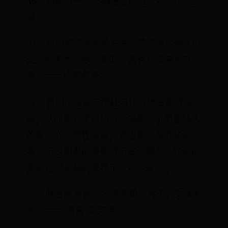
36、相逢方一笑，相送还成泣。——(唐)王
维
37、我们结交朋友的方法，应该是给他人好
处，而不是向他人索取。这种友谊最为可
靠。——修昔底斯
38、我们不应该不惜任何代价地去保持友
谊，从而使它受到玷污。如果为了那更伟大
的爱，必须牺牲友谊，那也是没有办法的
事；不过如果能够保持下去，那么，它就能
真的达到完美的境界了。——泰戈尔
39、味甘终易坏，岁晚还知，君子之交淡如
水。——(南宋)辛弃疾