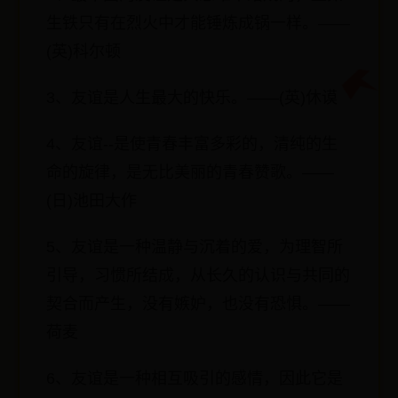
生铁只有在烈火中才能锤炼成锅一样。——
(英)科尔顿
3、友谊是人生最大的快乐。——(英)休谟
4、友谊--是使青春丰富多彩的，清纯的生
命的旋律，是无比美丽的青春赞歌。——
(日)池田大作
5、友谊是一种温静与沉着的爱，为理智所
引导，习惯所结成，从长久的认识与共同的
契合而产生，没有嫉妒，也没有恐惧。——
荷麦
6、友谊是一种相互吸引的感情，因此它是