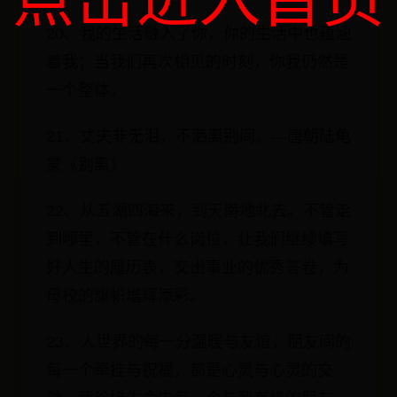
20、我的生活融入了你，你的生活中也蕴涵
着我；当我们再次相见的时刻，你我仍然是
一个整体。
21、丈夫非无泪，不洒离别间。---唐朝陆龟
蒙《别离》
22、从五湖四海来，到天南地北去。不管走
到哪里，不管在什么岗位，让我们继续填写
好人生的履历表，交出事业的优秀答卷，为
母校的旗帜增辉添彩。
23、人世界的每一分温暖与友谊，朋友间的
每一个牵挂与祝福，都是心灵与心灵的交