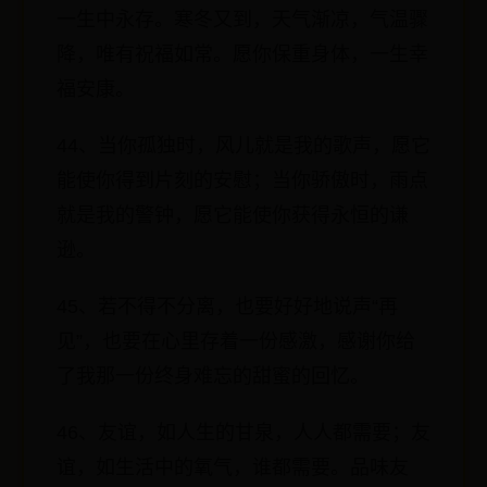
一生中永存。寒冬又到，天气渐凉，气温骤
降，唯有祝福如常。愿你保重身体，一生幸
福安康。
44、当你孤独时，风儿就是我的歌声，愿它
能使你得到片刻的安慰；当你骄傲时，雨点
就是我的警钟，愿它能使你获得永恒的谦
逊。
45、若不得不分离，也要好好地说声“再
见”，也要在心里存着一份感激，感谢你给
了我那一份终身难忘的甜蜜的回忆。
46、友谊，如人生的甘泉，人人都需要；友
谊，如生活中的氧气，谁都需要。品味友