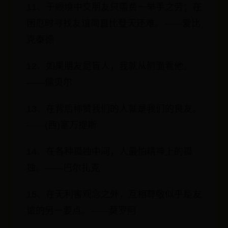
11、于顺境中交朋友只需费一举手之劳；在
困厄时寻找友谊简直比登天还难。——爱比
克泰德
12、如果朋友是盲人，我就从侧面看他。
——儒贝尔
13、在背后称赞我们的人就是我们的良友。
——(西)塞万提斯
14、在各种孤独中间，人最怕精神上的孤
独。——巴尔扎克
15、在无利害观念之外，互相尊敬似乎是友
谊的另一要点。——莫罗阿