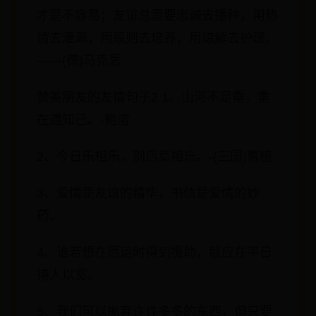
才是不容易；友谊总需要忠诚去播种，用热
情去灌溉，用原则去培养，用谅解去护理。
——(德)马克思
赞美朋友的友情句子2 1、山河不足重，重
在遇知已。-鲍溶
2、今日乐相乐，别后莫相忘。-(三国)曹植
3、爱情是友谊的精华，书信是爱情的妙
药。
4、谁若想在厄运时得到援助，就应在平日
待人以宽。
5、我们可以抛弃许许多多的东西，但只要