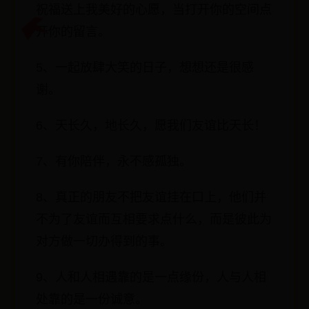
祝福送上我美好的心愿，当打开你的空间点
开你的留言。
5、一起放肆大笑的日子，想想还是很感
谢。
6、天长久，地长久，愿我们友谊比天长！
7、有你陪伴，永不感孤独。
8、真正的朋友不把友谊挂在口上，他们并
不为了友谊而互相要求点什么，而是彼此为
对方做一切办得到的事。
9、人和人相遇靠的是一点缘份，人与人相
处靠的是一份诚意。