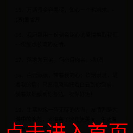
15、万两黄金容易得，知心一个也难求。-
(清)曹雪芹
16、我愿意用一份刻骨铭心的爱情换取我们
一份细水长流的友情。
17、落地为兄弟，何必骨肉亲。-陶潜
18、白云飘飘，带着我的心；炊烟袅袅，载
着我的情；只愿清风能托着白云到你窗前，
涌着炊烟飘到你身边，祝你好运！
19、生活就像一望无际的大海，友情则是大
海中的浪花，大海有了浪花更美丽，生活有
点击进入首页
了友情更甜蜜。