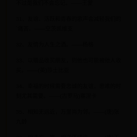
不过是我们不会忘记。——王蒙
31、友谊、活跃和青春的歌声会减轻我们的
`痛苦。——空茨凯维支
32、友情为人生之酒。——杨格
33、以赠品收买朋友，则他也可能被他人收
买。——(英)莎士比亚
34、幸福的时候需要忠诚的友谊，患难的时
刻尤其需要。——(古罗马)塞涅卡
35、相知无远近，万里尚为邻。——(唐)张
九龄