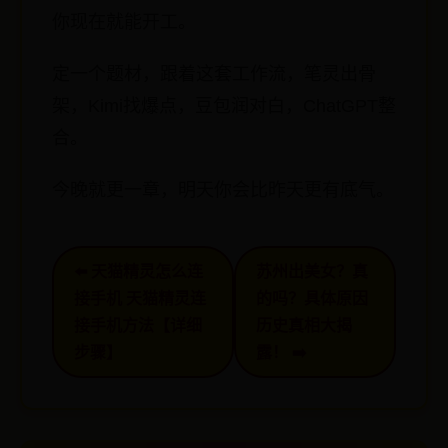
你现在就能开工。
定一个题材，跟着这套工作流，笔灵出骨
架，Kimi找爆点，豆包润对白，ChatGPT整
合。
今晚就更一章，明天你会比昨天更有底气。
⬅️ 天猫精灵怎么连
苏州出美女？真
接手机 天猫精灵连
的吗？具体原因
接手机方法【详细
历史真相大揭
步骤】
露！ ➡️