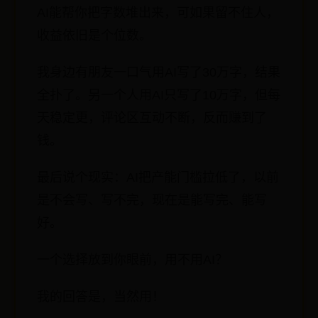
AI能帮你把字数堆出来，可如果留不住人，
收益依旧是个位数。
我身边有朋友一口气用AI写了30万字，结果
全扑了。另一个人用AI只写了10万字，但每
天稳定更，评论区互动不断，反而赚到了
钱。
最后说个现实：AI把产能门槛拉低了，以前
是不会写、写不完，现在是能写完、能写
好。
一个选择放到你眼前，用不用AI？
我的回答是，当然用！