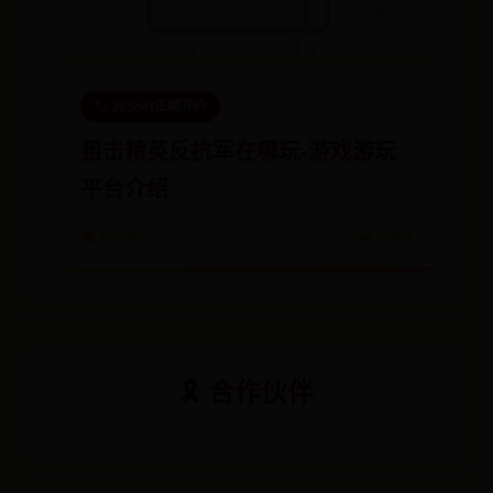
🏷️ 365bet正网开户
狙击精英反抗军在哪玩-游戏游玩
平台介绍
📅 08-30
👀 8363
🎗️ 合作伙伴