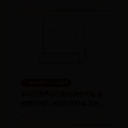
📅 08-16
👀 1213
🏷️ office365用不了怎么回事
梦幻西游帮派强盗玩法全攻略-掌
握刷新时间-优化队伍配置-高效击
败强盗
📅 08-16
👀 1213