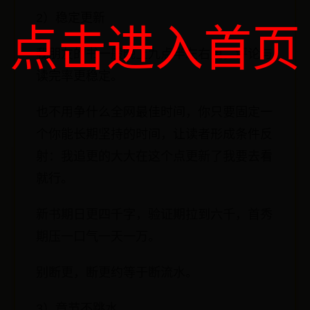
2）稳定更新
点击进入首页
我朋友的书一般晚上九点半左右更，评论与
读完率更稳定。
也不用争什么全网最佳时间，你只要固定一
个你能长期坚持的时间，让读者形成条件反
射：我追更的大大在这个点更新了我要去看
就行。
新书期日更四千字，验证期拉到六千，首秀
期压一口气一天一万。
别断更，断更约等于断流水。
3）章节不跳水