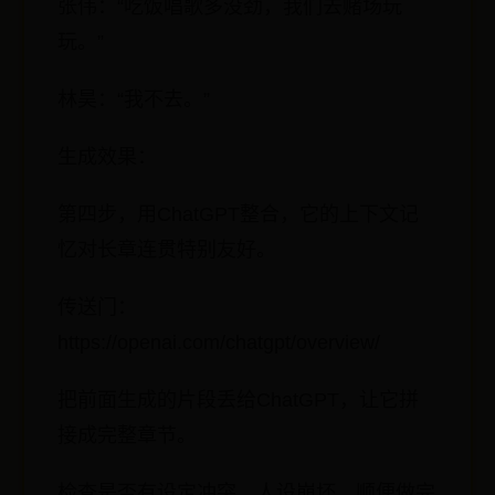
张伟：“吃饭唱歌多没劲，我们去赌场玩
玩。”
林昊：“我不去。”
生成效果：
第四步，用ChatGPT整合，它的上下文记
忆对长章连贯特别友好。
传送门：
https://openai.com/chatgpt/overview/
把前面生成的片段丢给ChatGPT，让它拼
接成完整章节。
检查是否有设定冲突、人设崩坏，顺便做完