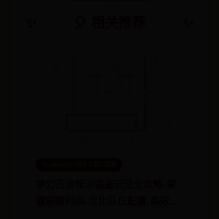
🎈 相关推荐
🏷️ office365用不了怎么回事
梦幻西游帮派强盗玩法全攻略-掌
握刷新时间-优化队伍配置-高效击
败强盗