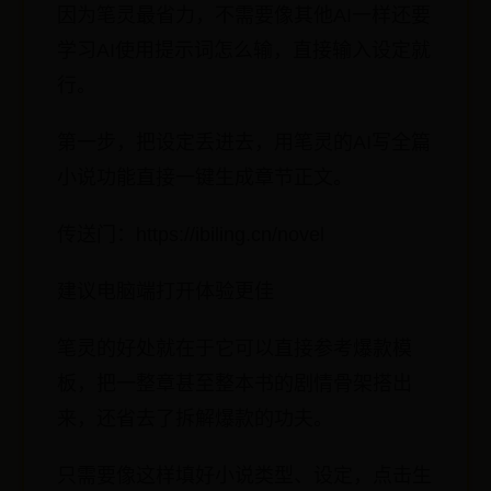
因为笔灵最省力，不需要像其他AI一样还要
学习AI使用提示词怎么输，直接输入设定就
行。
第一步，把设定丢进去，用笔灵的AI写全篇
小说功能直接一键生成章节正文。
传送门：https://ibiling.cn/novel
建议电脑端打开体验更佳
笔灵的好处就在于它可以直接参考爆款模
板，把一整章甚至整本书的剧情骨架搭出
来，还省去了拆解爆款的功夫。
只需要像这样填好小说类型、设定，点击生