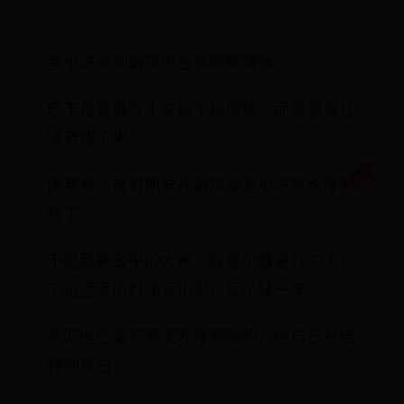
写小说发到番茄平台就能够赚钱。
但不是看谁写小说码字码得快，而是看谁让
读者留下来。
像我身边真有朋友在番茄靠写小说签约挣到
钱了。
不是那种玄乎的大神，就是个普通打工人，
下班回家挤时间写小说，写了快一年。
我问他在番茄到底咋挣到钱的，他自己总结
特别直白：