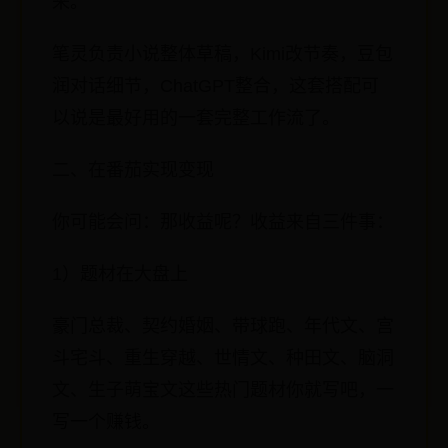
来。
笔灵负责小说整体草稿，Kimi改节奏，豆包
润对话细节，ChatGPT整合，这套搭配可
以说是最好用的一套完整工作流了。
二、在番茄实现变现
你可能会问：那收益呢？收益来自三件事：
1）题材在大盘上
豪门总裁、契约婚姻、带球跑、年代文、宫
斗宅斗、重生穿越、世情文、种田文、脑洞
文、生子萌宝文这些热门题材你就写吧，一
写一个赚钱。