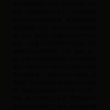
图劝导她离船的一切努力都归于白费。她不
仅像一个最温柔体贴的妻子、一名最驯良服
从的奴仆那样侍候着冒襄，使他领略到包括
在同陈圆圆一起时，都不曾有过的舒服和适
意；而且，她还像一位最知心而多才多艺的
腻友、一位最忠实而聪明的学生那样，同冒
襄娓娓谈心，陪他弹琴、下棋、抹牌、度
曲，怀着专注和崇敬的神情，聆听着冒襄的
教诲，并时不时以一两句令人解颐的妙语来
表示她的颖悟……恰恰是这样一些缘故，迅
速消解了最初冒襄因她强行相送所引起的恼
怒，使她在冒襄的感觉中不再是一个陌生、
隔膜、居心叵测的风尘女子，而变得较为值
得亲近和可以理解了。所以，每当她坚持着