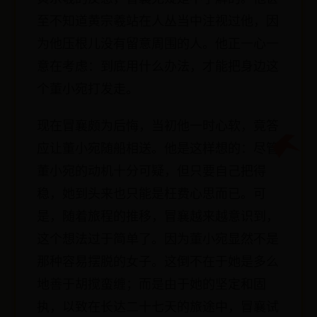
至不知道黄宗羲站在人丛当中注视过他，因
为他压根儿没有留意周围的人。他正一心一
意在考虑：到底用什么办法，才能把身边这
个董小宛打发走。
现在冒襄颇为后悔，当初他一时心软，竟答
应让董小宛随船相送。他是这样想的：尽管
董小宛的动机十分可疑，但只要自己把得
稳，她到头来也只能是枉费心思而已。可
是，随着旅程的推移，冒襄越来越意识到，
这个想法过于简单了。因为董小宛显然不是
那种容易摆脱的女子。这倒不在于她是多么
地善于胡搅蛮缠；而是由于她的坚定和固
执，以致在长达二十七天的旅途中，冒襄试