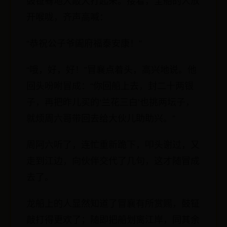
鼓钲蓦地大敲大打起来。接着，全船的人放
开喉咙，齐声高喊：
“恭祝公子爷阖府福泰安康！”
“哦，好，好！”冒襄点着头，高兴地说。他
回头吩咐冒成：“你回船上去，封二十两银
子，再把昨儿买的‘兰花三白’也挑两坛子，
就烦周六哥带回去给大伙儿助助兴。”
周阿六听了，连忙重新跪下，叩头谢过，又
走到江边，向伙伴交代了几句，这才随冒成
去了。
龙船上的人显然知道了冒襄有所赏赐，鼓钲
敲打得更欢了；随即把船划离江岸，同其余