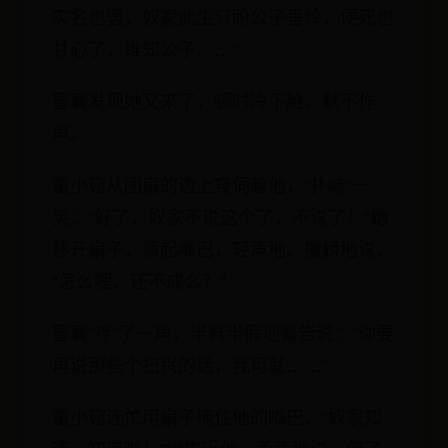
实名也罢，奴家此生只盼公子垂怜，便死也
甘心了，谁知公子……”
冒襄发现她又来了，顿时冷下脸，默不作
声。
董小宛从团扇的边上窥伺着他，“扑哧”一
笑：“好了，奴家不说这个了，不说了！”她
移开扇子，撅起嘴巴，轻声地、撒娇地说，
“怎么哩，还不成么？”
冒襄“哼”了一声，半真半假地警告说：“你要
再说那些个扫兴的话，我可就……”
董小宛连忙用扇子掩住他的嘴巴，“奴家知