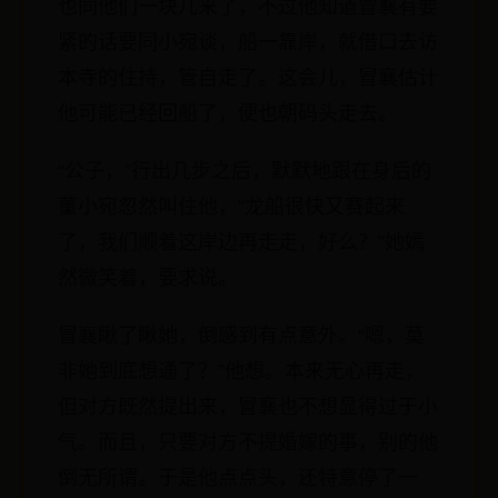
也同他们一块儿来了，不过他知道冒襄有要
紧的话要同小宛谈，船一靠岸，就借口去访
本寺的住持，管自走了。这会儿，冒襄估计
他可能已经回船了，便也朝码头走去。
“公子，”行出几步之后，默默地跟在身后的
董小宛忽然叫住他，“龙船很快又赛起来
了，我们顺着这岸边再走走，好么？”她嫣
然微笑着，要求说。
冒襄瞅了瞅她，倒感到有点意外。“嗯，莫
非她到底想通了？”他想。本来无心再走，
但对方既然提出来，冒襄也不想显得过于小
气。而且，只要对方不提婚嫁的事，别的他
倒无所谓。于是他点点头，还特意停了一