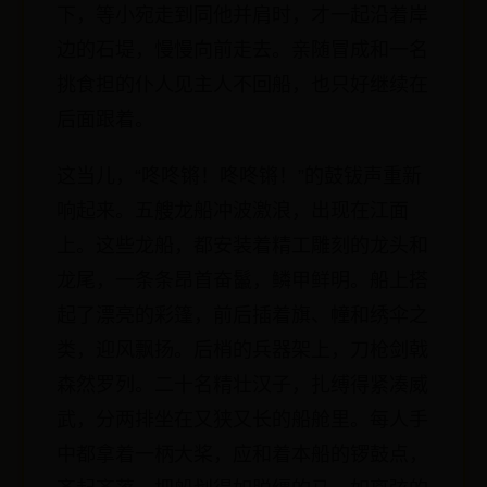
下，等小宛走到同他并肩时，才一起沿着岸
边的石堤，慢慢向前走去。亲随冒成和一名
挑食担的仆人见主人不回船，也只好继续在
后面跟着。
这当儿，“咚咚锵！咚咚锵！”的鼓钹声重新
响起来。五艘龙船冲波激浪，出现在江面
上。这些龙船，都安装着精工雕刻的龙头和
龙尾，一条条昂首奋鬣，鳞甲鲜明。船上搭
起了漂亮的彩篷，前后插着旗、幢和绣伞之
类，迎风飘扬。后梢的兵器架上，刀枪剑戟
森然罗列。二十名精壮汉子，扎缚得紧凑威
武，分两排坐在又狭又长的船舱里。每人手
中都拿着一柄大桨，应和着本船的锣鼓点，