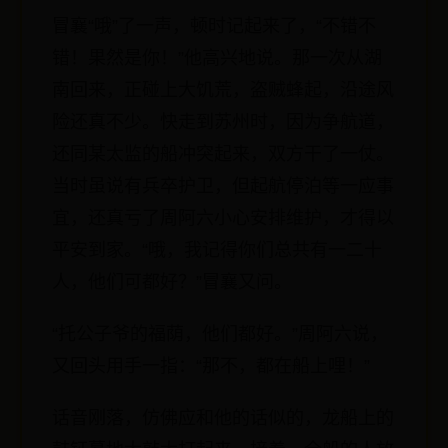
冒襄“哦”了一声，顿时记起来了，“不错不
错！果然是你！”他高兴地说。那一次从湖
南回来，正碰上大饥荒，盗贼蜂起，沿途风
险还真不少。快走到苏州时，因为争航道，
还同某太监的船冲突起来，双方干了一仗。
当时虽说有兵卒护卫，但起航停泊等一应事
宜，还真亏了周阿六小心安排维护，才得以
平安到家。“哦，我记得你们总共有一二十
人，他们可都好？”冒襄又问。
“托公子爷的福荫，他们都好。”周阿六说，
又回头用手一指：“那不，都在船上哩！”
话音刚落，仿佛应和他的话似的，龙船上的