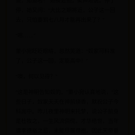
道，知道啦！”她挨近他，柔声地说。停了
停，她又问：“大比之期将近，公子这一回
去，只怕要到七八月才能再出来了？”
“嗯……”
董小宛眨眨眼睛，忽然笑道：“奴家可料准
了，公子这一回，定能高中！”
“噢，何以见得？”
“这是神明告知奴的。”董小宛认真地说，“这
些日子，奴家天天在神前烧香，默祝公子今
科高中。昨儿夜里神明来托梦，说公子前身
是杜牧之，一生风流倜傥，才华绝世，当年
遭李德裕之忌，未能尽展襟抱。因此天帝垂