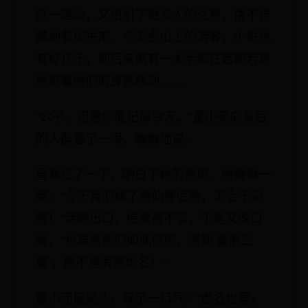
这一骚动，又招引了更多人的注意，情不自
禁地参加进来。今天金山上的游客，少说也
有好几千，到后来倒有一大半都在若即若离
地跟着他们的身影移动……
“公子，但愿你能记得今天。”董小宛向身后
的人群瞥了一眼，幽幽地说。
冒襄怔了一下，明白了她的意思。他微微一
笑：“今天我们成了神仙眷侣啦，怎会不记
得！”话刚出口，便觉得不妥，于是又改口
说，“也难怪他们如此惊羡，须知‘秦淮二
董’，原不是浪得虚名！”
董小宛摇摇头，叹了一口气：“虚名也罢，