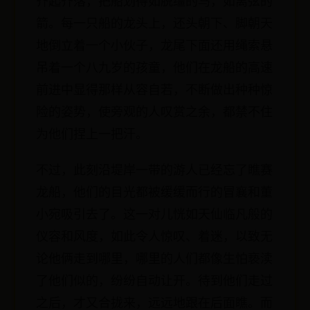
齐起齐落，把船划得如脱缰的马，如离弦的
箭。每一只船的龙头上，还头朝下、脚朝天
地倒立着一个小伙子，龙尾下面还用绳索悬
吊着一个八九岁的孩童，他们在龙船的高速
前进中显得那样从容自若，不断做出种种惊
险的姿势，使旁观的人叹赏之余，都禁不住
为他们捏上一把汗。
不过，此刻沿堤岸一带的游人已经忘了瞧赛
龙船，他们的目光都被缓缓而行的冒襄和董
小宛吸引去了。这一对儿恍如天仙临凡般的
仪容和风度，如此令人惊叹、着迷，以致无
论他俩走到哪里，哪里的人们都像生怕亵渎
了他们似的，纷纷自动让开。待到他们走过
之后，才又合拢来，远远地跟在后面瞧。而