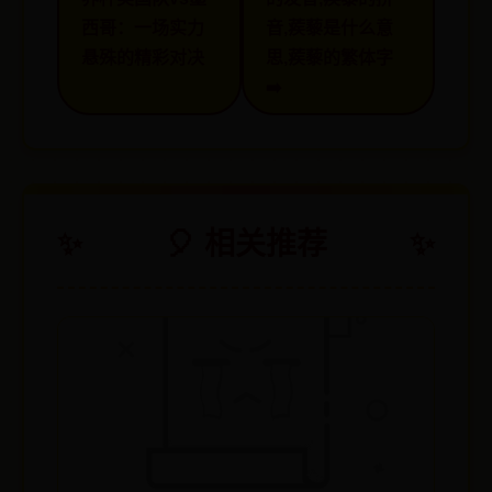
西哥：一场实力
音,蒺藜是什么意
悬殊的精彩对决
思,蒺藜的繁体字
➡️
🎈 相关推荐