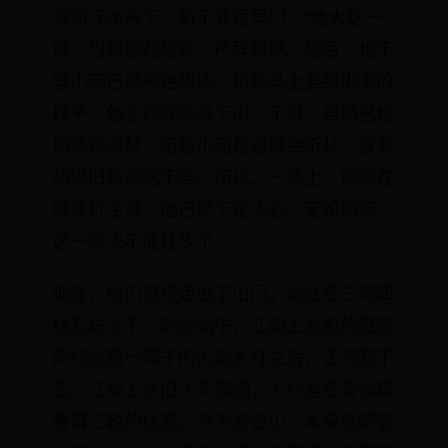
有如江水东下，断不复返吴门！”他大吃一
惊，当即板起脸孔，严辞拒绝。随后，也不
管小宛已是神色惨淡，仿佛马上要哭出来的
样子，他立即就动身下山。不过，虽然已经
把话说清楚，但董小宛是否就会听从，冒襄
却仍旧有点吃不准。所以，一路上，他都在
继续打主意。他已经下定决心，无论如何，
这一次决不能让步了。
现在，他们已经走出了山门，站立在三间四
柱石坊之下。时近晌午，江面上龙船的钲鼓
声经过前一阵子的大敲大打之后，正沉寂下
去。江岸上依旧人头攒拥，大约是在等候观
看第二轮的比赛。今天游金山，本来张明弼