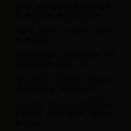
的汉子，他来到离冒襄还有五六步远的地
方，便跪倒在地，恭恭敬敬叩着头说：
“公子爷、奶奶在上，小人周阿六，给公子
爷、奶奶请安！”
冒襄打量着这汉子，正觉得有点面善，冷不
防听他这样称呼，倒愣了一下。
“罢了，起来吧！”冒襄摆摆手，然后又问，
“我瞧你有点面善，莫非哪里见过？”
“启禀公子爷：旧年秋天，公子爷奉老夫人
从衡州回来，便是小人撑的船。”周阿六低
着头回答。