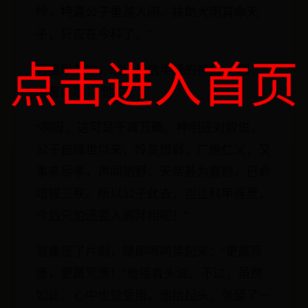
怜，特遣公子重游人间，扶助大明真命天
子，只应在今科了。”
点击进入首页
冒襄瞅着她，现出半信半疑的神色，“嗯，
岂有此理！”他说。
“啊呀，这可是千真万确。神明还对奴说，
公子自降世以来，怜贫惜弱，广施仁义，又
事亲尽孝，声闻朝野，天帝甚为嘉慰，已命
增禄三秩。所以公子此去，岂止科甲连登，
今后只怕还要入阁拜相呢！”
冒襄怔了片刻，随即呵呵笑起来：“更属荒
唐，更属荒唐！”他摇着头说。不过，虽然
如此，心中也觉受用。他抬起头，张望了一