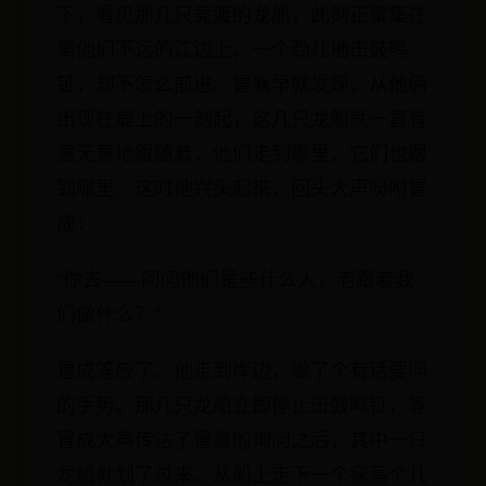
下，看见那几只竞渡的龙船，此刻正聚集在
离他们不远的江边上，一个劲儿地击鼓鸣
钲，却不怎么前进。冒襄早就发现，从他俩
出现在堤上的一刻起，这几只龙船就一直有
意无意地跟随着，他们走到哪里，它们也跟
到哪里。这时他兴头起来，回头大声吩咐冒
成：
“你去——问问他们是些什么人，老跟着我
们做什么？”
冒成答应了。他走到岸边，做了个有话要问
的手势。那几只龙船立即停止击鼓鸣钲，等
冒成大声传达了冒襄的询问之后，其中一只
龙船就划了过来。从船上走下一个瘦高个儿