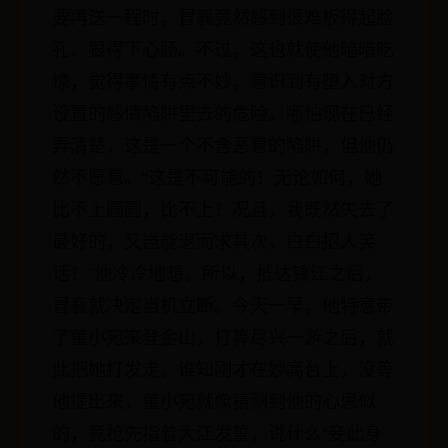
要再送一程时，冒襄竟然感到很难板得起脸
孔、狠得下心肠。不过，这也就使他暗暗吃
惊，觉得事情有点不妙，意识到有堕入对方
设置的感情陷阱里去的危险。哪怕现在已经
弄清楚，这是一个不含恶意的陷阱，但他仍
然不愿意。“这是不可能的！无论如何，她
比不上圆圆，比不上！况且，我既然失去了
最好的，又岂能退而求其次，白白招人笑
话！”他冷冷地想。所以，抵达镇江之后，
冒襄就决定当机立断。今天一早，他特意带
了董小宛来登金山，打算尽兴一游之后，就
此把她打发走。谁知刚才在妙高台上，没等
他提出来，董小宛就像猜测到他的心思似
的，竟抢先指着大江发誓，说什么“妾此身