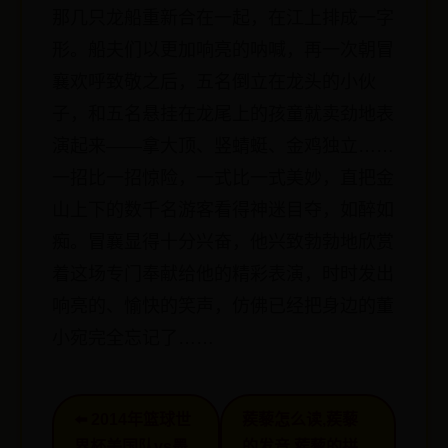
那几只龙船重新合在一起，在江上排成一字
形。船夫们以更加响亮的呐喊，再一次朝冒
襄欢呼致敬之后，五名倒立在龙头的小伙
子，和五名悬挂在龙尾上的孩童就卖劲地表
演起来——拿大顶、竖蜻蜓、金鸡独立……
一招比一招惊险，一式比一式美妙，直把金
山上下的数千名游客看得神迷目夺，如醉如
痴。冒襄显得十分兴奋，他兴致勃勃地欣赏
着这场专门奉献给他的精彩表演，时时发出
响亮的、愉快的笑声，仿佛已经把身边的董
小宛完全忘记了……
⬅️ 2014年篮球世
蒺藜怎么读,蒺藜
界杯美国队vs墨
的发音,蒺藜的拼