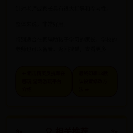
针对老师或家长具有很大指导和参考性。
整体来说，非常好用。
特别适合在家辅助孩子学习的家长，学校的
老师也可以备着。返回搜狐，查看更多
⬅️ 狙击精英反抗军在
最终幻想13默
哪玩-游戏游玩平台
认设置修改方
介绍
法 ➡️
🎈 相关推荐