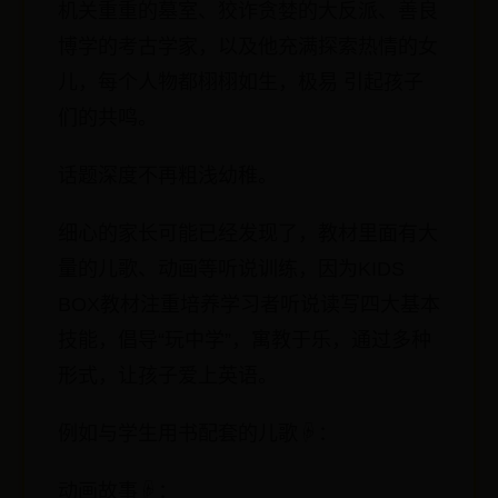
机关重重的墓室、狡诈贪婪的大反派、善良
博学的考古学家，以及他充满探索热情的女
儿，每个人物都栩栩如生，极易 引起孩子
们的共鸣。
话题深度不再粗浅幼稚。
细心的家长可能已经发现了，教材里面有大
量的儿歌、动画等听说训练，因为KIDS
BOX教材注重培养学习者听说读写四大基本
技能，倡导“玩中学”，寓教于乐，通过多种
形式，让孩子爱上英语。
例如与学生用书配套的儿歌☟：
动画故事☟：