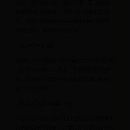
活动，如小组任务、角色扮演、手工制作、
歌曲歌谣和故事等，语言点巧妙地融在其
中。故事和活动均以Star-家和他们的朋友
们为主线，贯穿教材的始终。
【活动用书】6测
活动用书每页的练习安排与学生用书相应页
面的学习内容一一对应，与教学进度完全同
步。前两级活动用书的后面还附有彩色贴
纸，供练习使用。
【视频+音频】动画+儿歌
每级学生用盘包括学生用书和活动用书中听
力活动的全部录音，方便孩子在家中反复练