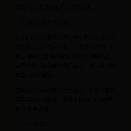
习听 力，复习语言点，培养语感。
【互动DVD及指导用书】
互动DVD采用最新科技制作，具有点击互动
的功能，可以在DVD机上、电脑上和电子白
板上 播放使用;其内容包括三维动画和国外
实景拍摄，可供学生课后练习，也可供教师
课堂或家长使用。
互动DVD以Star家为主要场景，孩子们可观
看精美的动画故事，跟着卡拉OK动画学唱
趣味 歌曲歌谣;
【PPT&教案】