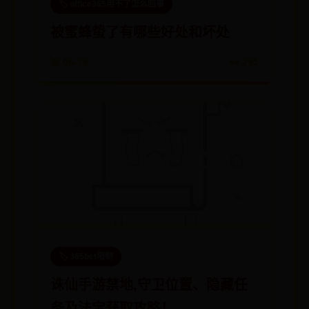
🏷️ office365用不了怎么回事
被蜜蜂蛰了有哪些好处和坏处
📅 06-29
👀 295
🏷️ 365bet限制
诛仙手游禁地,守卫位置、隐藏任
务及法宝获取攻略！