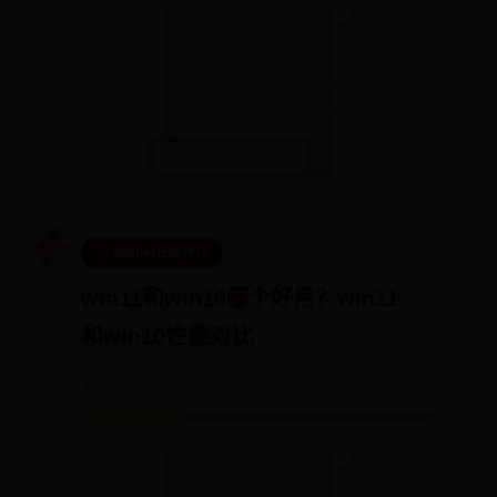
🏷️ 365bet正网开户
win11和win10哪个好用？win11
和win10性能对比
📅 07-02
👀 1120