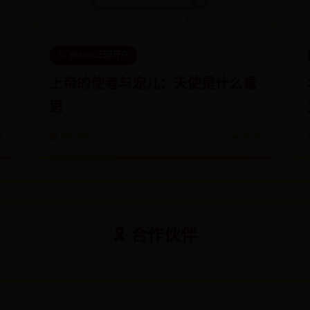
🏷️ 365bet正网开户
上帝的使者与宠儿：天使是什么意
思
9
📅 06-28
👀 518
🎗️ 合作伙伴