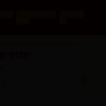
5bet正网
🎯 office365用不了怎
🎯 365bet限
么回事
制
能“时刻”
28