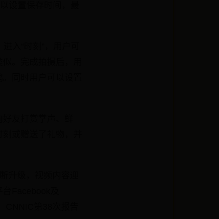
可以设置保存时间，最
。
进入“时刻”，用户可
类似。完成拍摄后，用
鸦。同时用户可以设置
向好友打赏掌声、鲜
时刻或赠送了礼物，并
不断升级，视频内容迎
acebook及
CNNIC第38次报告