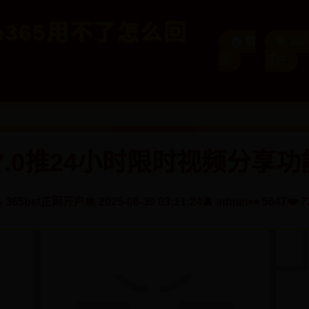
ice365用不了怎么回
🏠 首
🎯 36
页
开户
陌7.0推24小时限时视频分享功
️ 365bet正网开户
📅 2025-06-30 03:11:24
👤 admin
👀 5647
❤️ 7