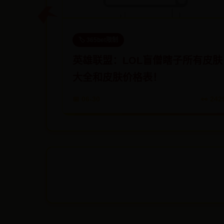
🏷️ 365bet限制
英雄联盟：LOL盲僧瞎子所有皮肤
大全和皮肤价格表！
📅 06-30
👀 242