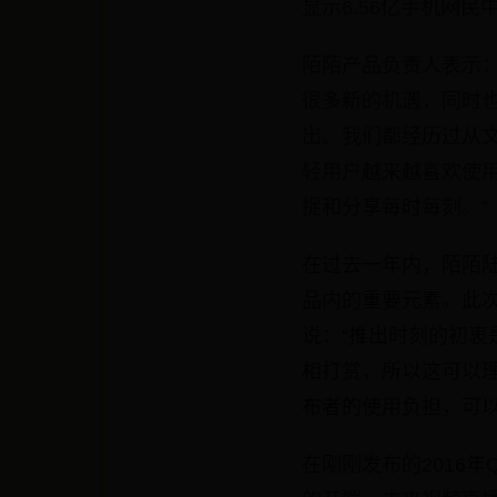
显示6.56亿手机网民
陌陌产品负责人表示：
很多新的机遇，同时
出。我们都经历过从
轻用户越来越喜欢使
捉和分享每时每刻。”
在过去一年内，陌陌
品内的重要元素。此
说：“推出时刻的初
相打赏，所以这可以理
布者的使用负担，可以
在刚刚发布的2016