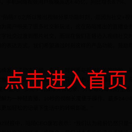
中，手机网络视频用户规模高达4.40亿，同比增长8.7%。
“陌陌7.0之所以推出视频分享功能时刻，是因为社交+
也为用户带来了很多社交新玩法，这在陌陌推出的直播业
文字社交过渡到图片社交，而现在我们正将迈入视频社交
用的表达方式，我们希望通过时刻这样的产品功能，鼓励
陆续发布了动态视频、直播、时刻等与视频相关的功能，
点击进入首页
次推出的时刻，虽然视频长度只有10秒，但直播感十足。
衷是希望用户多用手机摄像头去记录、分享每时每刻的生活
解为一种轻直播。10秒的视频长度便于操作，最多24小
更加轻松的记录下生活中的转瞬即逝。”
年Q2财报中，陌陌CEO唐岩表示：“我们认为目前仍然只