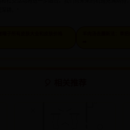
播和社交活动将进一步融合。我们对未来的机遇充满期待
深耕。”
L盲僧瞎子所有皮肤大全和皮肤价格
羊肉汤去膻新法：草把
➡️
🎈 相关推荐