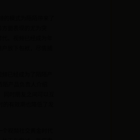
视频的模式为陌陌带来了
务方面表现的尤为突
时代。视频已经成为年
用户放下包袱，尽情捕
视频已经成为了陌陌产
陌陌产品负责人介绍
，同时朋友之间可以互
时的有效期也降低了发
是一个视频社交黄金时代