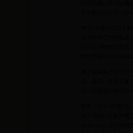
的短视频，并在拍摄好
长不超过24小时，好
“时刻”功能入口位于
以发布自己的时刻或
户可以对时刻内容进
时刻的保存时间和观看
除了发布自己的时刻
花、皇冠、金熊子等
可以向赠送礼物的朋
目前，社交+视频已
来了网民的主要消费品
Snapchat，日均