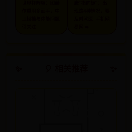
世界杯阵容：图赫
康“指向标”：出
尔重用多面手，中
现这4种情况，要
卫搭档与体能问题
及时就医_手机网
引关注
易网 ➡️
🎈 相关推荐