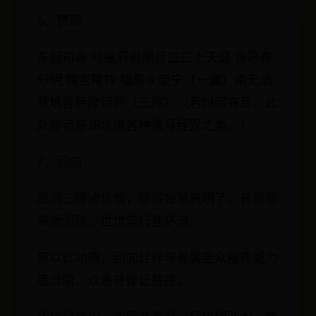
6、赞颂
东厨司命 赐福府君腊月二三上天庭 善恶奏
分明 赐吉降祥 福寿永康宁（一遍）南无焰
慧地菩萨摩诃萨（三称）（若时间充足，此
处亦可多加念佛各种佛号经咒之类。）
7、回向
愿消三障诸烦恼，愿得智慧真明了，普愿罪
障悉消除，世世常行菩萨道。
愿以此功德，回向灶神与眷属圣众福德威力
悉增明，众善普臻证菩提。