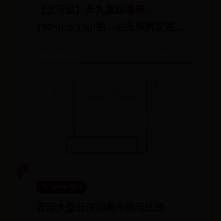
【优可适】苯扎氯铵溶液—
150ml:0.15g/瓶—汕头保税区洛斯
特制药
📅 06-29
👀 2107
🏷️ 365bet限制
五部大型日汉词典介绍与比较