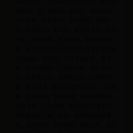
观自在菩萨，行深般若波罗蜜多时。照见五
蕴皆空，度一切苦厄。舍利子，色不异空，
空不异色，色即是空，空即是色，受想行
识，亦复如是。舍利子，是诸法空相，不生
不灭，不垢不净，不增不减。是故空中无
色，无受想行识，无眼耳鼻舌身意，无色声
香味触法，无眼界，乃至无意识界。无无
明，亦无无明尽，乃至无老死，亦无老死
尽。无苦集灭道，无智亦无得。以无所得
故，菩提萨埵，依般若波罗蜜多故，心无挂
碍，无挂碍故，无有恐怖，远离颠倒梦想，
究竟涅槃。三世诸佛，依般若波罗蜜多故，
得阿耨多罗三藐三菩提。故知般若波罗蜜
多，是大神咒，是大明咒，是无上咒，是无