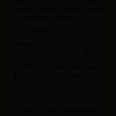
等等咒，能除一切苦，真实不虚。故说般若
波罗蜜多咒，即说咒曰：揭谛揭谛，波罗揭
谛，波罗僧揭谛，菩提萨婆诃。
（2）《准提神咒》
稽首皈依苏悉帝。头面顶礼七俱胝。我今称
赞大准提。唯愿慈悲垂加护。 （一遍）
南无飒哆喃。三藐三菩陀。俱胝喃。怛侄
他。唵。折戾主戾。准提。娑婆诃（二十一
遍）
4、三真言
（1）变食真言（七遍） 南无萨缚怛他哦哆