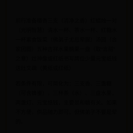
前行准备檀香三支（清净之香）红蜡烛一对
（光明智慧）清水一杯、茶水一杯、红糖水
一杯素食饭菜（佛弟子尤忌荤腥）汤圆（合
家团圆）五种吉祥水果糖果一盘（取“言甜”
之意）灶神像或红纸书写牌位少量元宝纸钱
送灶文疏（黄纸或红纸）
若条件有限，可简化为：三支香、三盏糖
（可含蜂蜜），三杯茶（水）、三盘水果，
两盏灯、元宝纸钱，主要是和糖有关。如果
不方便，供品随力即可。但佛弟子不要是荤
的。