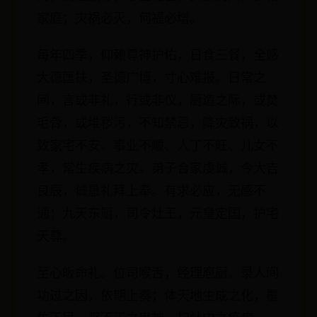
家庭；灾祸必灭，何福必增。
每年四季，仰赖尊神护佑，日食三餐，全感
大德匡扶，圣德广博，寸心难报。日常之
间，言或非礼，行或非仪，厨造之际，或焚
毛骨，或堆秽污，不知禁忌，降灾致祸，以
致家宅不安、事业不顺、人丁不旺、儿女不
孝，常生疾病之灾。弟子合家虔诚，今大吉
良辰，诚恳礼拜上奉。有求必应，无感不
通；九天东厨，司令灶王，元皇定国，护宅
天尊。
至心皈命礼。位司喉舌，经理庖厨。录人间
功过之因，依期上奏；体天地生成之化，覆