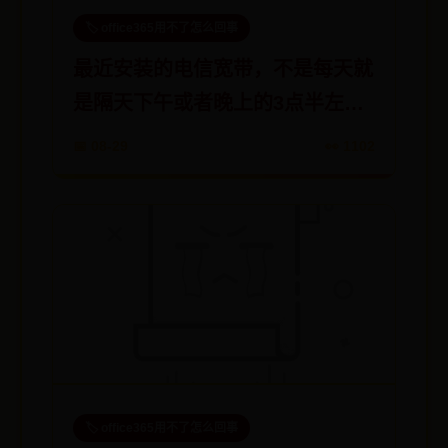
🏷️ office365用不了怎么回事
最近安装的电信宽带，不是每天就
是隔天下午或者晚上的3点半左右
就断网一会
📅 08-29
👀 1102
🏷️ office365用不了怎么回事