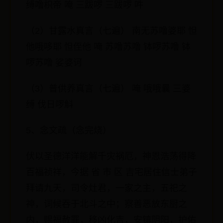
缚噜枳帝 唵 三跋啰 三跋啰 吽
（2）甘露水真言（七遍） 南无苏噜婆耶 怛
他哦哆耶 怛侄他 唵 苏噜苏噜 钵啰苏噜 钵
啰苏噜 娑婆诃
（3）普供养真言（七遍） 唵 哦哦曩 三婆
缚 伐日啰斛
5、念文疏（念完烧）
伏以圣德洋洋能解千灾祸厄，神恩浩荡得降
百福祯祥，今据 省 市 区 吉宅居住信士弟子
拜请九天，司令灶君，一家之主，五祀之
神，词候吞于北斗之中；察善恶放东厨之
内，赐福赦罪，移凶化吉，安镇阴阳，护佑