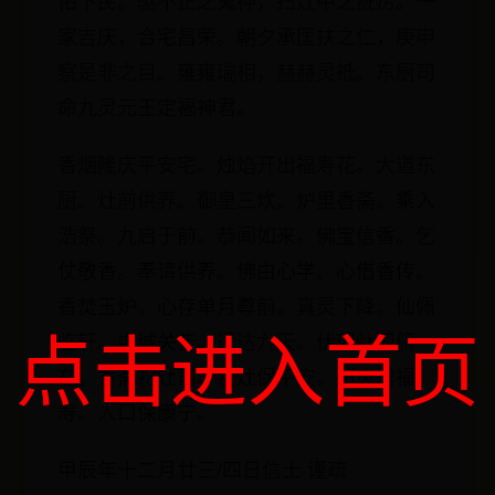
佑下民。驱不正之鬼神，扫灶中之疵疠。一
家吉庆，合宅昌荣。朝夕承匡扶之仁，庚申
察是非之目。雍雍瑞相，赫赫灵祗。东厨司
命九灵元王定福神君。
香烟隆庆平安宅。烛焰开出福寿花。大道东
厨。灶前供养。御皇三炊。炉里香斋。乘入
浩祭。九启于前。恭闻如来。佛宝信香。乞
仗敬香。奉请供养。佛由心学。心借香传。
香焚玉炉。心存单月尊前。真灵下降。仙佩
点击进入首页
临轩。虔诚关告。迳达九天。伏望灶司俯
在，香斋祝灶司。祝灶保平安。消灾增福
寿。人口保康宁。
甲辰年十二月廿三/四日信士 谨疏