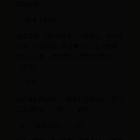
送灶仪轨
1、迎请（点香）
戒定真香。焚起冲天上。弟子虔诚。爇在金
炉放。顷刻氤氲。即遍满十方。昔日耶输。
免难消灾障。 南无香云盖菩萨摩诃萨！
（三称）
2、圣号
南无香积藏菩萨 (三称)敬礼东厨司命九灵元
王定福神君（三称） 3、诵经
（1）《般若心经》（一遍）