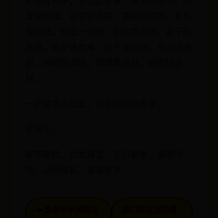
祈请灶神护，令我此善家，获汝相助力，慈
爱常相续。家庭获吉祥，富裕且欢庆，和乐
旋兴旺，外出一切时。前迎暨后送，并于险
恶道，善护诸劫难，行于善道时。承办因缘
俱，障碍尽消除，如理事成就，昼夜恒吉
祥。
一炉清香送灶去，万家灯火迎春来。
愿来年，
家宅安稳，饮食具足，言行皆善，福慧同
增。返回搜狐，查看更多
⬅️ 詹俊分析英格兰
囟门是宝宝的健