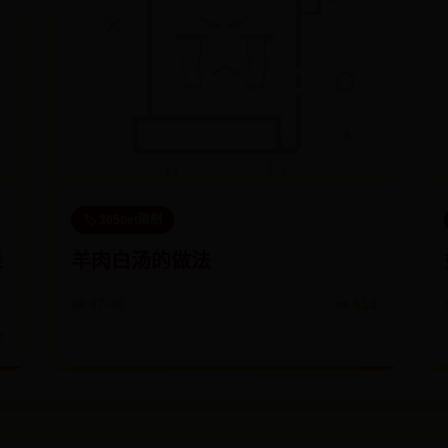
🏷️ 365bet限制
果
羊肉白汤的做法
📅 07-01
👀 613
7