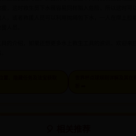
救援，这时救生员下水很容易同样陷入危险，所以这时可
的人，或者救援人员可以利用抛绳包下水，一人在岸上拉
救援人员。
工具的介绍，如果还想更多水上救生工具的资讯，欢迎来
情。
守卫位置、隐藏任务及法宝获取
世界杯点球规则详解及其在
析 ➡️
🎈 相关推荐