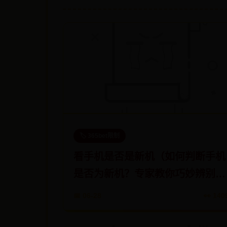
🏷️ 365bet限制
看手机是否是新机（如何判断手机
是否为新机？专家教你巧妙辨别技
巧！）
📅 06-28
👀 140