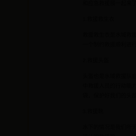
和应急救援展一起来
1.救援救生衣
救援救生衣是水域救
一个制约救援顺利进
2.救援头盔
头盔也是水域救援队
中救援人员的行动能
袋，保护好我们的头
3.救援靴
水下的情况是我们所