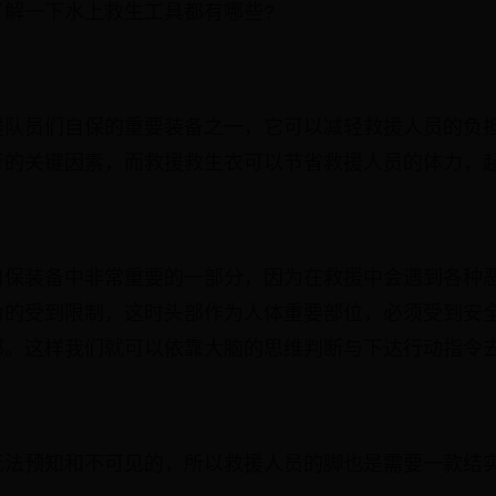
了解一下水上救生工具都有哪些?
援队员们自保的重要装备之一，它可以减轻救援人员的负
行的关键因素，而救援救生衣可以节省救援人员的体力，
自保装备中非常重要的一部分，因为在救援中会遇到各种
力的受到限制，这时头部作为人体重要部位，必须受到安
部。这样我们就可以依靠大脑的思维判断与下达行动指令
无法预知和不可见的，所以救援人员的脚也是需要一款结