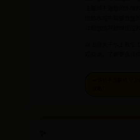
主要用于湍急的水域
抛给水域中需要救援
以根据情况随时接应
以上是关于水上救生
观交流，了解更多详
⬅️ 诛仙手游禁地,
攻略！