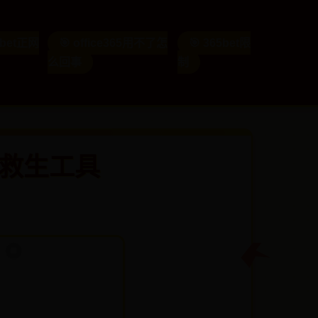
5bet正网
🎯 office365用不了怎
🎯 365bet限
么回事
制
上救生工具