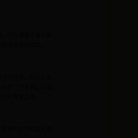
担，因为救援中体力是
起到关键性的辅助。
恶劣的环境，而且在水
全保护。护住我们的脑
去进行救援工作。
实耐磨的转为救援人员