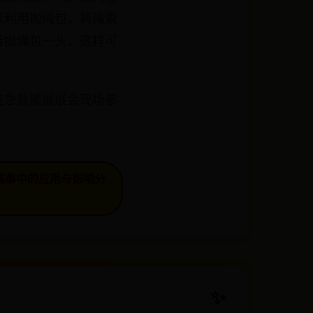
以利用抛绳包，将绳索
着抛绳包一头，这样可
应急救援展展会现场参
赛事中的应用与影响分