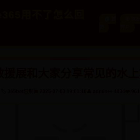
ice365用不了怎么回
🏠 首
🎯 36
页
开户
急救援展和大家分享常见的水
🏷️ 365bet限制
📅 2025-07-03 09:01:16
👤 admin
👀 4034
❤️ 961