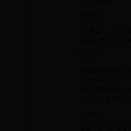
设计的救援靴。
4.救援手套
同样救援人员的手是
易受伤，所以手部同
5.牛尾绳
牛尾绳也称牵引绳，
将其卡在岸边的某个
援人员被绳索卡住，
定程度上为救生员在
6.抛绳包
抛绳包分为桶式抛绳