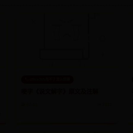
🏷️ office365用不了怎么回事
哽字《说文解字》原文及注解
📅 07-01
👀 7833
9