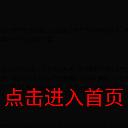
救援时所用平凡的部位，但在紧急情况下很难顾忌太多，
样需要一款专业救援手套。
救援人员在救援时，如遇恶劣水域，这时需要在岸边固定
位置，保证救援人员下水不会受到恶劣水域的威胁，并且
也可以及时解脱牛尾绳的固定，从而让救生人员脱离危险
点击进入首页
下水时提供了缓冲。
包和腰挂式抛绳包，救援队可以根据不同的情况配备相应