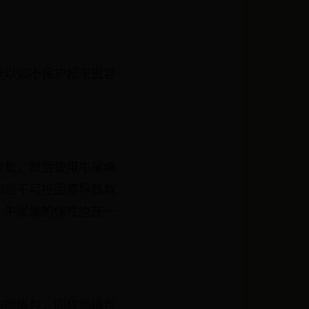
所以如不保护起来很容
位置，然后使用牛尾绳
如遇不可控因素导致救
，牛尾绳的弹性也在一
的抛绳包，同样抛绳包