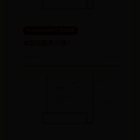
🏷️ office365用不了怎么回事
本田讴歌多少钱？
📅 07-04
👀 1735