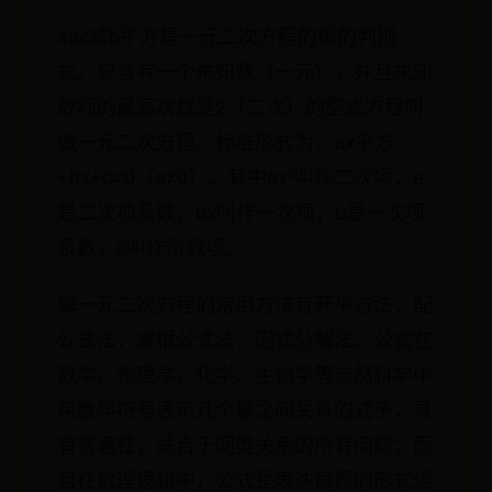
4ac减b平方是一元二次方程的根的判别
式。只含有一个未知数（一元），并且未知
数项的最高次数是2（二次）的整式方程叫
做一元二次方程。标准形式为：ax平方
+bx+c=0（a≠0）。其中ax²叫作二次项，a
是二次项系数，bx叫作一次项，b是一次项
系数，c叫作常数项。
解一元二次方程的常用方法有开平方法，配
公式法，求根公式法，因式分解法。公式在
数学、物理学、化学、生物学等自然科学中
用数学符号表示几个量之间关系的式子，具
有普遍性，适合于同类关系的所有问题；而
且在数理逻辑中，公式是表达命题的形式语